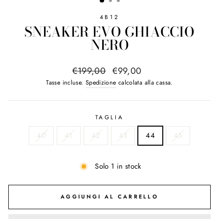
4B12
SNEAKER EVO GHIACCIO
NERO
Prezzo
Prezzo
€199,00
€99,00
regolare
di
Tasse incluse.
Spedizione
calcolata alla cassa.
vendita
TAGLIA
40
41
42
43
44
45
Solo 1 in stock
AGGIUNGI AL CARRELLO