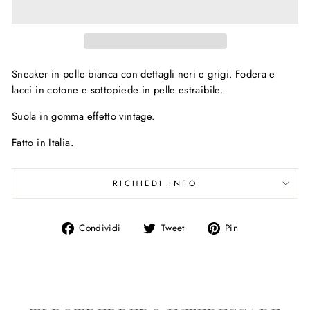
Sneaker in pelle bianca con dettagli neri e grigi.
Fodera e
lacci in cotone e sottopiede in pelle estraibile.
Suola in gomma effetto vintage.
Fatto in Italia.
RICHIEDI INFO
Condividi
Condividi
Condividi
Condividi
Tweet
Pin
su
su
su
Facebook
Twitter
Pinterest